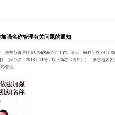
我们的服务
洞见和培训
专项公益领域
律
基金会
洞见
社区慈善
关
企业公益慈善
实务文章
气候变化和绿色发展
专
中加强名称管理有关问题的通知
社会组织
往期培训
公益慈善出海
联
分，是规范管理社会组织的基础性工作。近日，民政部办公厅印
境外非政府组织
特殊需要家庭
公益
知》
（民办发〔2018〕11号，以下简称《通知》），要求地方
名称管理。
慈善家
社会企业与影响力投资