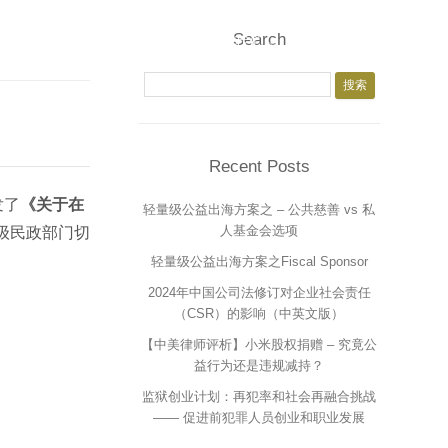
Search
所文化
下载中心
加入我们
中文
搜索：
于我们
研究成果
律师
业人员
支持团队
Recent Posts
系我们
实习岗位
发了
《关于在
轻量级公益出海方案之 – 公共慈善 vs 私
法律服务
人基金会选项
各级民政部门切
轻量级公益出海方案之Fiscal Sponsor
2024年中国公司法修订对企业社会责任
（CSR）的影响（中英文版）
【中美律师评析】小米股权捐赠 – 究竟公
益行为还是违规减持？
监狱创业计划：再犯率和社会再融合挑战
—— 促进前犯罪人员创业和职业发展