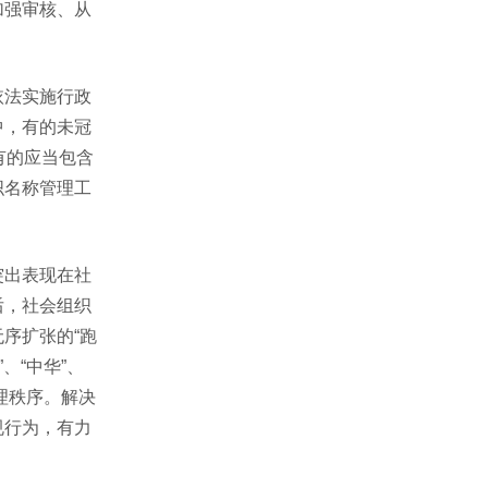
加强审核、从
依法实施行政
中，有的未冠
；有的应当包含
织名称管理工
突出表现在社
后，社会组织
序扩张的“跑
、“中华”、
理秩序。解决
规行为，有力