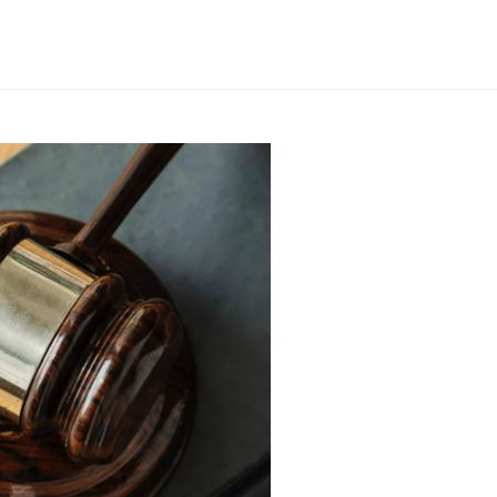
我们的服务
洞见和培训
专项公益领域
律
基金会
洞见
社区慈善
关
企业公益慈善
实务文章
气候变化和绿色发展
专
社会组织
往期培训
公益慈善出海
联
境外非政府组织
特殊需要家庭
公益
慈善家
社会企业与影响力投资