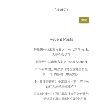
Search
所文化
下载中心
加入我们
中文
搜索：
于我们
研究成果
律师
业人员
支持团队
Recent Posts
系我们
实习岗位
轻量级公益出海方案之 – 公共慈善 vs 私
法律服务
人基金会选项
轻量级公益出海方案之Fiscal Sponsor
2024年中国公司法修订对企业社会责任
（CSR）的影响（中英文版）
【中美律师评析】小米股权捐赠 – 究竟公
益行为还是违规减持？
监狱创业计划：再犯率和社会再融合挑战
—— 促进前犯罪人员创业和职业发展