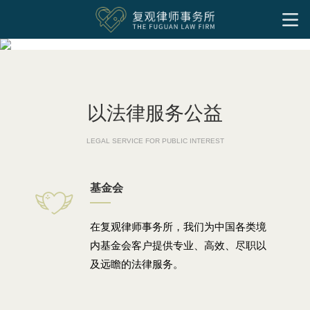
首页
我们的服务
洞见和培训
基金会
企业公益慈善
社会组织
境外非政府组织
慈善家
社会企业与影响力投资
以法律服务公益
专项公益领域
洞见
实务文章
往期培训
LEGAL SERVICE FOR PUBLIC INTEREST
律所文化
社区慈善
气候变化和绿色发展
公益慈善出海
特殊需要家庭
基金会
下载中心
关于我们
专业人员
联系我们
公益法律服务
加入我们
研究成果
在复观律师事务所，我们为中国各类境
内基金会客户提供专业、高效、尽职以
中文
律师
支持团队
实习岗位
及远瞻的法律服务。
English