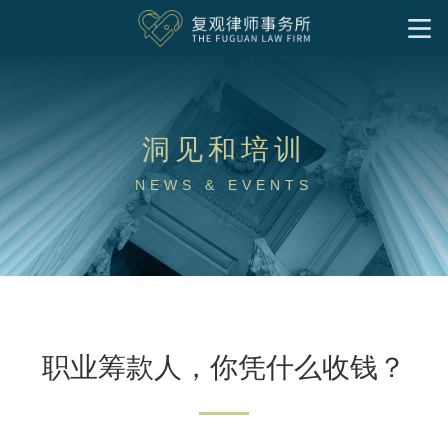
首页
我们的服务
洞见和培训
洞见和培训
基金会
企业公益慈善
社会组织
境外非政府组织
慈善家
社会企业与影响力投资
NEWS & EVENTS
专项公益领域
洞见
实务文章
往期培训
律所文化
社区慈善
气候变化和绿色发展
公益慈善出海
特殊需要家庭
下载中心
关于我们
专业人员
联系我们
公益法律服务
加入我们
研究成果
中文
律师
支持团队
实习岗位
职业筹款人，你凭什么收钱？