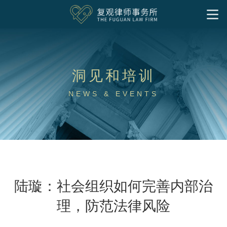
首页
我们的服务
洞见和培训
洞见和培训
基金会
企业公益慈善
社会组织
境外非政府组织
慈善家
社会企业与影响力投资
NEWS & EVENTS
专项公益领域
洞见
实务文章
往期培训
律所文化
社区慈善
气候变化和绿色发展
公益慈善出海
特殊需要家庭
下载中心
关于我们
专业人员
联系我们
公益法律服务
加入我们
研究成果
中文
律师
支持团队
实习岗位
陆璇：社会组织如何完善内部治
理，防范法律风险