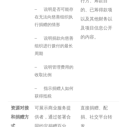
行方、筹款目
– 说明是否可能存
的、已筹得款项
在无法向慈善组织执
以及其他财务以
行捐赠的情形
及项目信息公开
的内容。
– 说明捐款向慈善
组织进行拨付的最长
周期
– 说明管理费用的
收取比例
– 指示捐赠人如何
获得抵税
资源对接
可展示商业服务提
直接捐赠、配
和捐赠方
供者，通过签署合
捐、社交平台转
式
同约定捐赠百分
发