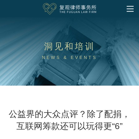
首页
我们的服务
洞见和培训
洞见和培训
基金会
企业公益慈善
社会组织
境外非政府组织
慈善家
社会企业与影响力投资
NEWS & EVENTS
专项公益领域
洞见
实务文章
往期培训
律所文化
社区慈善
气候变化和绿色发展
公益慈善出海
特殊需要家庭
下载中心
关于我们
专业人员
联系我们
公益法律服务
加入我们
研究成果
中文
律师
支持团队
实习岗位
公益界的大众点评？除了配捐，
互联网筹款还可以玩得更“6”