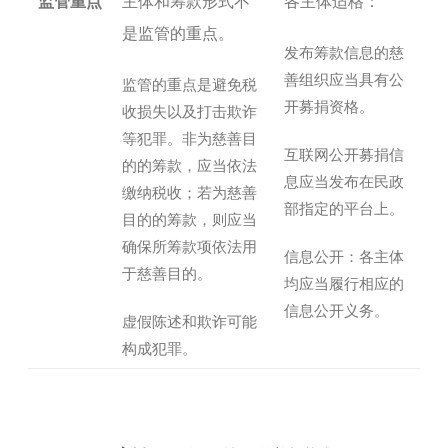
监管重点
主体和筹款形式不
各主体适格：
是监管的重点。
发布筹款信息的慈
善组织应当具有公
监管的重点是避免税
开募捐资格。
收损失以及打击欺诈
等犯罪。非为慈善目
互联网公开募捐信
的的筹款，应当依法
息应当发布在民政
缴纳税收；若为慈善
部指定的平台上。
目的的筹款，则应当
确保所筹款项依法用
信息公开：各主体
于慈善目的。
均应当履行相应的
信息公开义务。
虚假陈述和欺诈可能
构成犯罪。