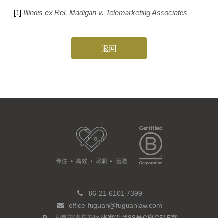
[1]
Illinois ex Rel. Madigan v. Telemarketing Associates
返回
86-21-6101 7399
office-fuguan@fuguanlaw.com
上海市浦东新区张家浜路88号C座C515室