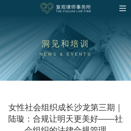
首页
我们的服务
洞见和培训
洞见和培训
基金会
企业公益慈善
社会组织
境外非政府组织
慈善家
社会企业与影响力投资
NEWS & EVENTS
专项公益领域
洞见
实务文章
往期培训
律所文化
社区慈善
气候变化和绿色发展
公益慈善出海
特殊需要家庭
下载中心
关于我们
专业人员
联系我们
公益法律服务
加入我们
研究成果
中文
律师
支持团队
实习岗位
女性社会组织成长沙龙第三期｜
陆璇：合规让明天更美好——社
会组织的法律合规管理